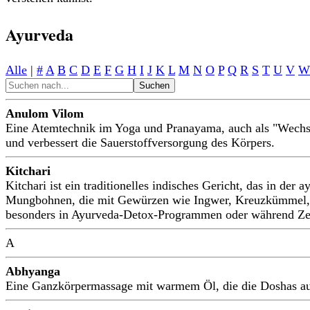
Ayurveda
Alle
|
#
A
B
C
D
E
F
G
H
I
J
K
L
M
N
O
P
Q
R
S
T
U
V
W
Anulom Vilom
Eine Atemtechnik im Yoga und Pranayama, auch als "Wechsela
und verbessert die Sauerstoffversorgung des Körpers.
Kitchari
Kitchari ist ein traditionelles indisches Gericht, das in d
Mungbohnen, die mit Gewürzen wie Ingwer, Kreuzkümmel, Kor
besonders in Ayurveda-Detox-Programmen oder während Zei
A
Abhyanga
Eine Ganzkörpermassage mit warmem Öl, die die Doshas aus