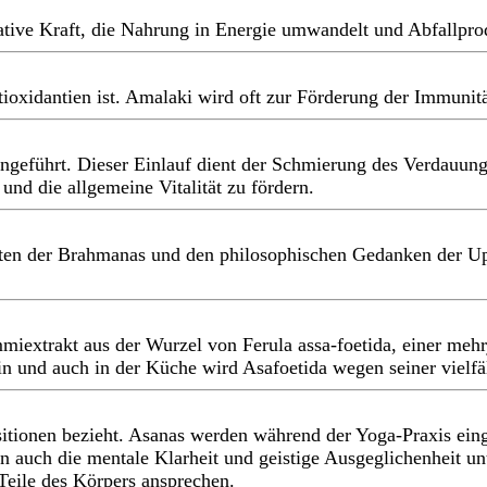
ative Kraft, die Nahrung in Energie umwandelt und Abfallprod
ntioxidantien ist. Amalaki wird oft zur Förderung der Immuni
ngeführt. Dieser Einlauf dient der Schmierung des Verdauung
nd die allgemeine Vitalität zu fördern.
alten der Brahmanas und den philosophischen Gedanken der Up
ummiextrakt aus der Wurzel von Ferula assa-foetida, einer me
n und auch in der Küche wird Asafoetida wegen seiner vielfäl
sitionen bezieht. Asanas werden während der Yoga-Praxis ein
 auch die mentale Klarheit und geistige Ausgeglichenheit unt
Teile des Körpers ansprechen.