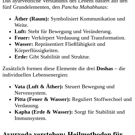
Das ayurvedische Verständnis des Lebens basiert auf den
fünf Grundelementen, den
Pancha Mahabhutas
:
Äther (Raum):
Symbolisiert Kommunikation und
Weite.
Luft:
Steht für Bewegung und Veränderung.
Feuer:
Verkörpert Verdauung und Transformation.
Wasser:
Repräsentiert Fließfähigkeit und
Körperflüssigkeiten.
Erde:
Gibt Stabilität und Struktur.
Zusätzlich formen diese Elemente die drei
Doshas
– die
individuellen Lebensenergien:
Vata (Luft & Äther):
Steuert Bewegung und
Nervensystem.
Pitta (Feuer & Wasser):
Reguliert Stoffwechsel und
Verdauung.
Kapha (Erde & Wasser):
Sorgt für Stabilität und
Immunsystem.
Ayurveda verstehen: Heilmethoden für