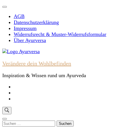
Skip
to
AGB
content
Datenschutzerklärung
(Press
Impressum
Enter)
Widerrufsrecht & Muster-Widerrufsformular
Über Ayurversa
Verändere dein Wohlbefinden
Inspiration & Wissen rund um Ayurveda
Suchen