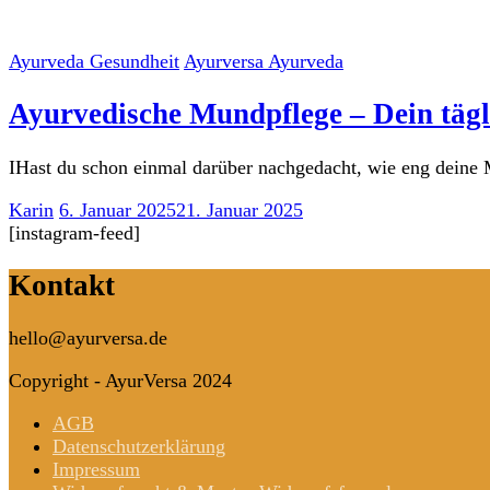
Ayurveda Gesundheit
Ayurversa Ayurveda
Ayurvedische Mundpflege – Dein tägli
IHast du schon einmal darüber nachgedacht, wie eng dei
Karin
6. Januar 2025
21. Januar 2025
[instagram-feed]
Kontakt
hello@ayurversa.de
Copyright - AyurVersa 2024
AGB
Datenschutzerklärung
Impressum