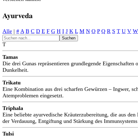
Ayurveda
Alle
|
#
A
B
C
D
E
F
G
H
I
J
K
L
M
N
O
P
Q
R
S
T
U
V
W
T
Tamas
Die drei Gunas repräsentieren grundlegende Eigenschaften od
Dunkelheit.
Trikatu
Eine Kombination aus drei scharfen Gewürzen – Ingwer, sch
Atemproblemen eingesetzt.
Triphala
Eine beliebte ayurvedische Kräuterzubereitung, die aus den
der Verdauung, Entgiftung und Stärkung des Immunsystems 
Tulsi